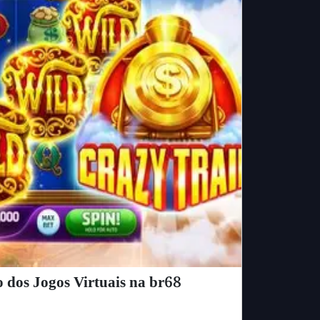
dos Jogos Virtuais na br68