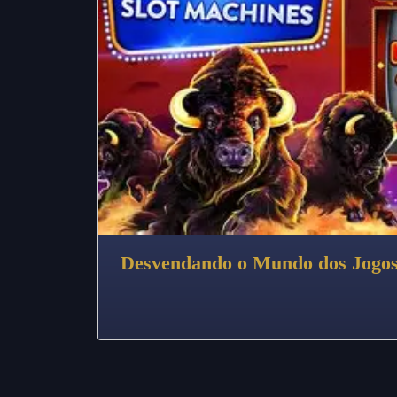
Desvendando o Mundo dos Jogos 