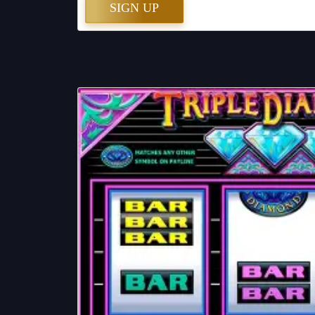
SIGN UP