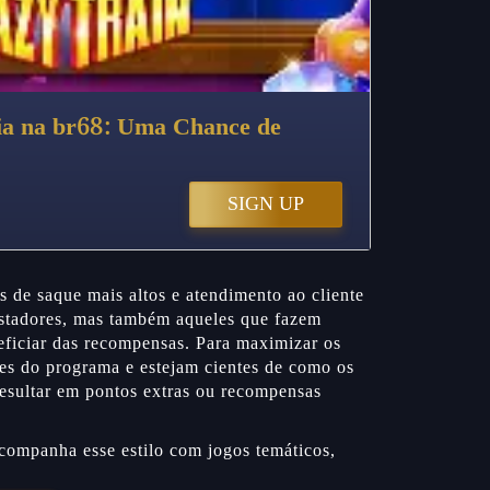
ia na br68: Uma Chance de
SIGN UP
s de saque mais altos e atendimento ao cliente
ostadores, mas também aqueles que fazem
eficiar das recompensas. Para maximizar os
es do programa e estejam cientes de como os
resultar em pontos extras ou recompensas
companha esse estilo com jogos temáticos,