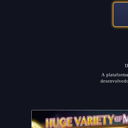
D
A plataforma
desenvolvedo