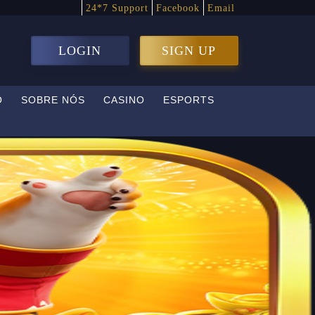
24*7 Support
Facebook
Email
LOGIN
SIGN UP
O
SOBRE NÓS
CASINO
ESPORTS