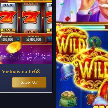
Virtuais na br68
SIGN UP