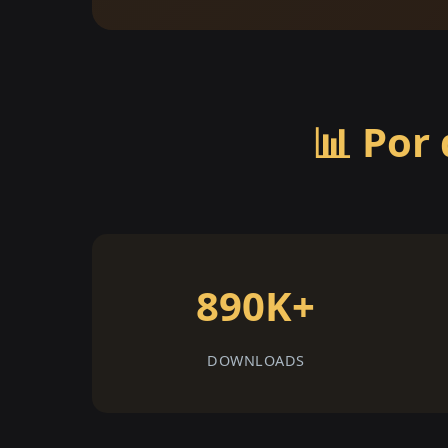
📊 Por
890K+
DOWNLOADS