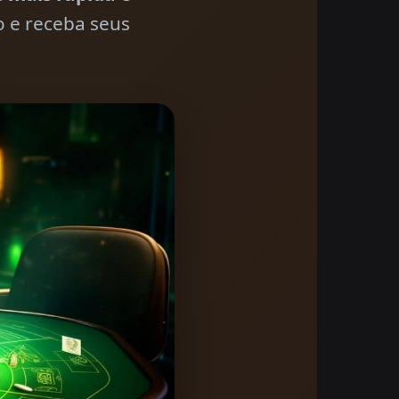
o e receba seus