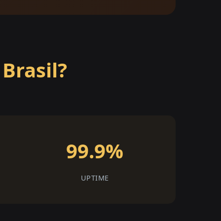
Brasil?
99.9%
UPTIME