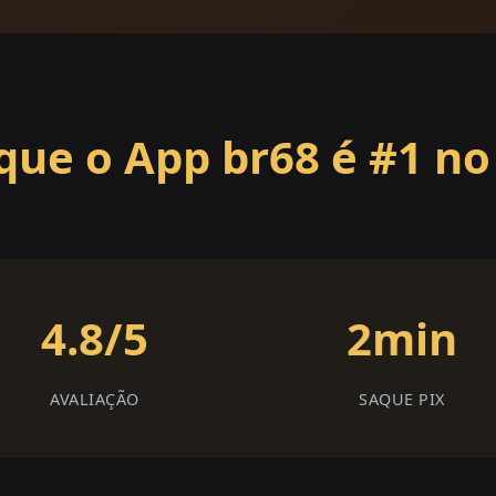
 que o App br68 é #1 no 
4.8/5
2min
AVALIAÇÃO
SAQUE PIX