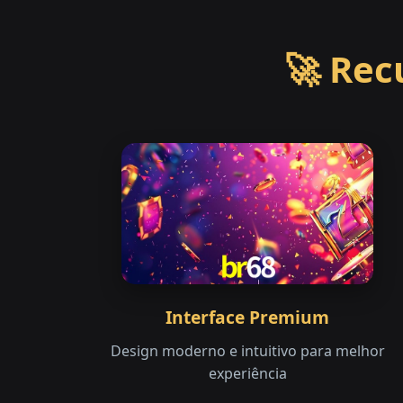
🚀 Rec
Interface Premium
Design moderno e intuitivo para melhor
experiência