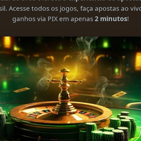
il. Acesse todos os jogos, faça apostas ao viv
ganhos via PIX em apenas
2 minutos
!