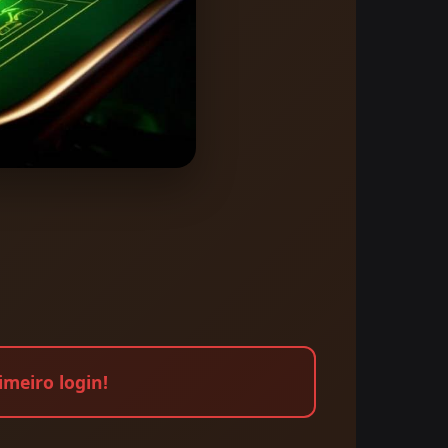
imeiro login!