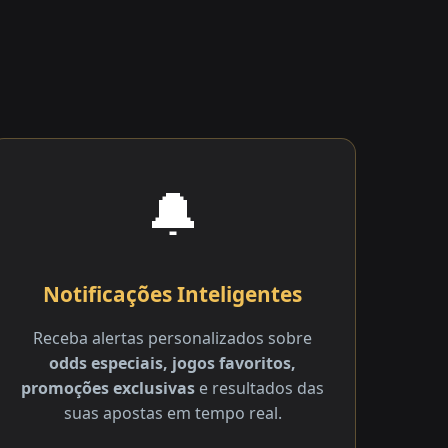
🔔
Notificações Inteligentes
Receba alertas personalizados sobre
odds especiais, jogos favoritos,
promoções exclusivas
e resultados das
suas apostas em tempo real.