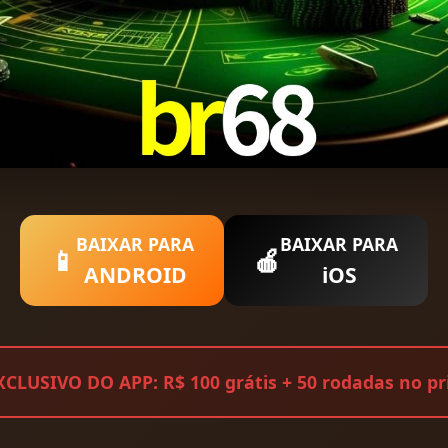
BAIXAR PARA
BAIXAR PARA
📱
🍎
ANDROID
iOS
CLUSIVO DO APP:
R$ 100 grátis + 50 rodadas no pr