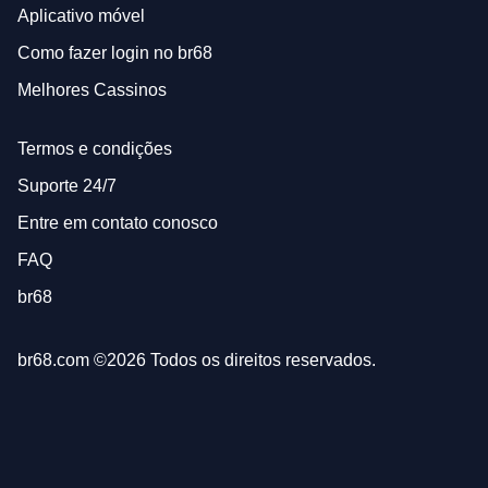
Aplicativo móvel
Como fazer login no br68
Melhores Cassinos
Termos e condições
Suporte 24/7
Entre em contato conosco
FAQ
br68
br68.com ©2026 Todos os direitos reservados.