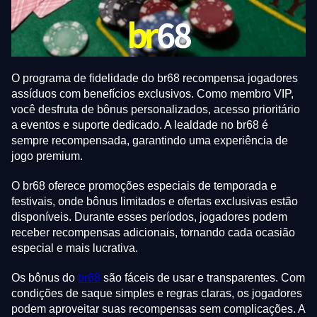
O programa de fidelidade do br68 recompensa jogadores
assíduos com benefícios exclusivos. Como membro VIP,
você desfruta de bônus personalizados, acesso prioritário
a eventos e suporte dedicado. A lealdade no br68 é
sempre recompensada, garantindo uma experiência de
jogo premium.
O br68 oferece promoções especiais de temporada e
festivais, onde bônus limitados e ofertas exclusivas estão
disponíveis. Durante esses períodos, jogadores podem
receber recompensas adicionais, tornando cada ocasião
especial e mais lucrativa.
Os bônus do
br68
são fáceis de usar e transparentes. Com
condições de saque simples e regras claras, os jogadores
podem aproveitar suas recompensas sem complicações. A