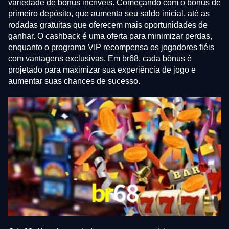
variedade de bônus incríveis. Começando com o bônus de
primeiro depósito, que aumenta seu saldo inicial, até as
rodadas gratuitas que oferecem mais oportunidades de
ganhar. O cashback é uma oferta para minimizar perdas,
enquanto o programa VIP recompensa os jogadores fiéis
com vantagens exclusivas. Em br68, cada bônus é
projetado para maximizar sua experiência de jogo e
aumentar suas chances de sucesso.