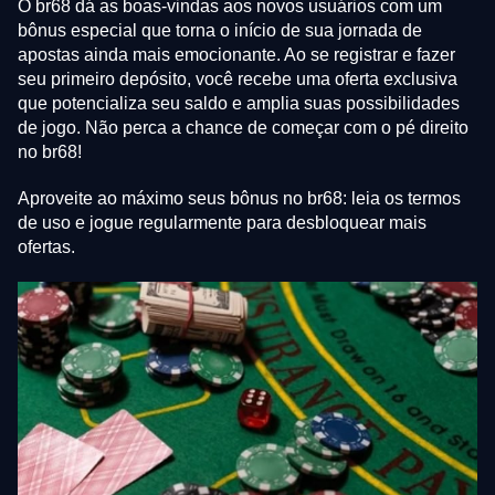
O br68 dá as boas-vindas aos novos usuários com um
bônus especial que torna o início de sua jornada de
apostas ainda mais emocionante. Ao se registrar e fazer
seu primeiro depósito, você recebe uma oferta exclusiva
que potencializa seu saldo e amplia suas possibilidades
de jogo. Não perca a chance de começar com o pé direito
no br68!
Aproveite ao máximo seus bônus no br68: leia os termos
de uso e jogue regularmente para desbloquear mais
ofertas.