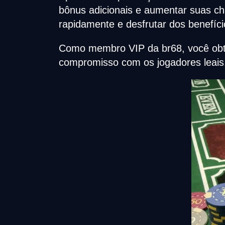
bônus adicionais e aumentar suas ch
rapidamente e desfrutar dos benefíci
Como membro VIP da br68, você obté
compromisso com os jogadores leais