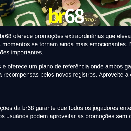
, br68 oferece promoções extraordinárias que ele
ses momentos se tornam ainda mais emocionantes. 
ões importantes.
s e oferece um plano de referência onde ambos g
a recompensas pelos novos registros. Aproveite a
ções da br68 garante que todos os jogadores ent
, os usuários podem aproveitar as promoções sem