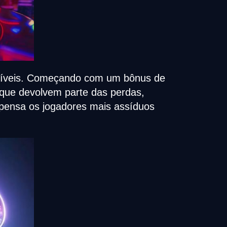
stíveis. Começando com um bônus de
 que devolvem parte das perdas,
mpensa os jogadores mais assíduos