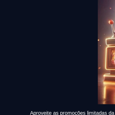
Aproveite as promoções limitadas d