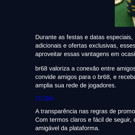
Durante as festas e datas especiais
adicionais e ofertas exclusivas, es
aproveitar essas vantagens em ocasi
br68 valoriza a conexão entre amigo
convide amigos para o br68, e receb
amplia sua rede de jogadores.
7777Bet
A transparência nas regras de promo
Com termos claros e fácil de seguir
amigável da plataforma.