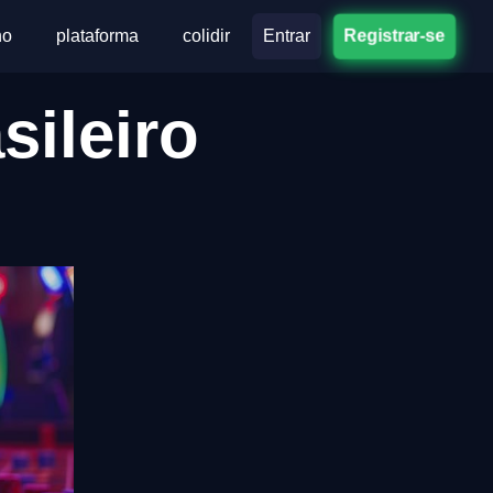
no
plataforma
colidir
Entrar
Registrar-se
sileiro