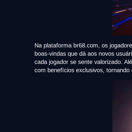
Na plataforma br68.com, os jogador
boas-vindas que dá aos novos usuári
cada jogador se sente valorizado. A
com benefícios exclusivos, tornando