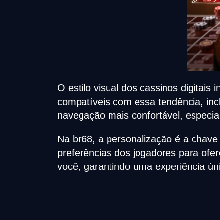
O estilo visual dos cassinos digitai
compatíveis com essa tendência, inc
navegação mais confortável, especia
Na br68, a personalização é a chave
preferências dos jogadores para o
você, garantindo uma experiência únic