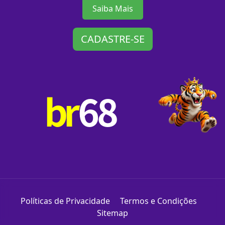
Saiba Mais
CADASTRE-SE
Políticas de Privacidade
Termos e Condições
Sitemap