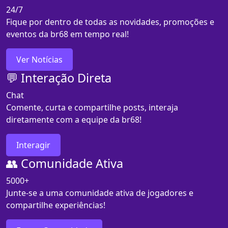
24/7
Fique por dentro de todas as novidades, promoções e
eventos da br68 em tempo real!
Ver Notícias
💬 Interação Direta
Chat
Comente, curta e compartilhe posts, interaja
diretamente com a equipe da br68!
Interagir
👥 Comunidade Ativa
5000+
Junte-se a uma comunidade ativa de jogadores e
compartilhe experiências!