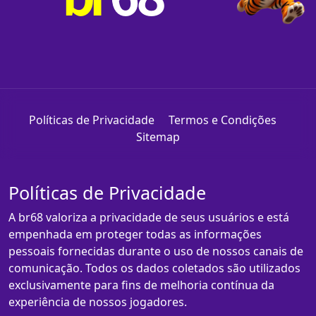
Políticas de Privacidade
Termos e Condições
Sitemap
Políticas de Privacidade
A br68 valoriza a privacidade de seus usuários e está
empenhada em proteger todas as informações
pessoais fornecidas durante o uso de nossos canais de
comunicação. Todos os dados coletados são utilizados
exclusivamente para fins de melhoria contínua da
experiência de nossos jogadores.