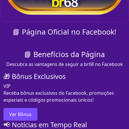
📘 Página Oficial no Facebook!
📘 Benefícios da Página
Descubra as vantagens de seguir a br68 no Facebook
🎁 Bônus Exclusivos
VIP
Receba bônus exclusivos do Facebook, promoções
especiais e códigos promocionais únicos!
Ver Bônus
📢 Notícias em Tempo Real