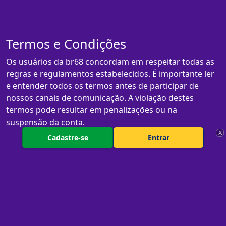
Termos e Condições
Os usuários da br68 concordam em respeitar todas as
regras e regulamentos estabelecidos. É importante ler
e entender todos os termos antes de participar de
nossos canais de comunicação. A violação destes
termos pode resultar em penalizações ou na
suspensão da conta.
X
Cadastre-se
Entrar