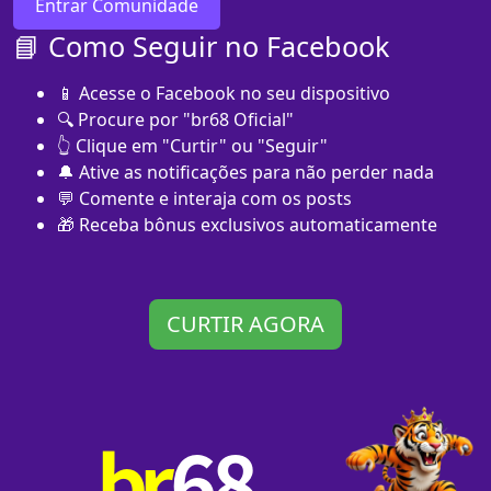
Entrar Comunidade
📘 Como Seguir no Facebook
📱 Acesse o Facebook no seu dispositivo
🔍 Procure por "br68 Oficial"
👆 Clique em "Curtir" ou "Seguir"
🔔 Ative as notificações para não perder nada
💬 Comente e interaja com os posts
🎁 Receba bônus exclusivos automaticamente
CURTIR AGORA