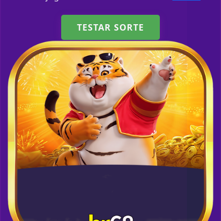
TESTAR SORTE