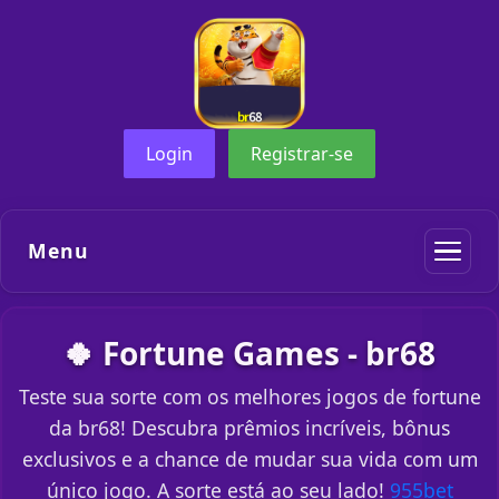
Login
Registrar-se
Menu
🍀 Fortune Games - br68
Teste sua sorte com os melhores jogos de fortune
da br68! Descubra prêmios incríveis, bônus
exclusivos e a chance de mudar sua vida com um
único jogo. A sorte está ao seu lado!
955bet