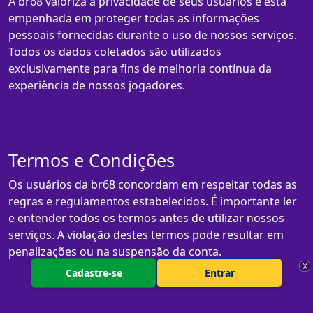
A br68 valoriza a privacidade de seus usuários e está
empenhada em proteger todas as informações
pessoais fornecidas durante o uso de nossos serviços.
Todos os dados coletados são utilizados
exclusivamente para fins de melhoria contínua da
experiência de nossos jogadores.
Termos e Condições
Os usuários da br68 concordam em respeitar todas as
regras e regulamentos estabelecidos. É importante ler
e entender todos os termos antes de utilizar nossos
serviços. A violação destes termos pode resultar em
penalizações ou na suspensão da conta.
X
Cadastre-se
Entrar