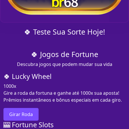
🍀 Teste Sua Sorte Hoje!
🍀 Jogos de Fortune
Descubra jogos que podem mudar sua vida
🍀 Lucky Wheel
1000x
Gire a roda da fortuna e ganhe até 1000x sua aposta!
Prêmios instantâneos e bônus especiais em cada giro.
Girar Roda
🎰 Fortune Slots